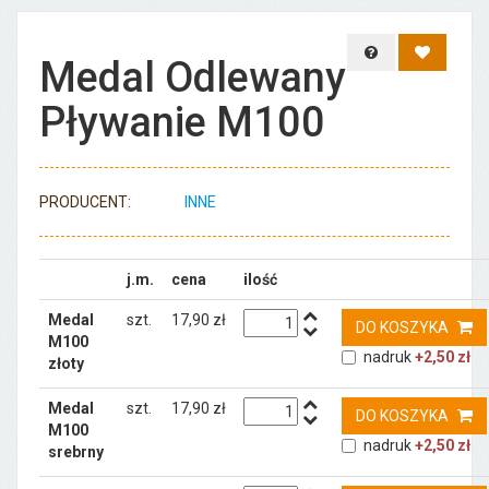
Zapytaj o produ
Dodaj d
Medal Odlewany
Pływanie M100
PRODUCENT:
INNE
j.m.
cena
ilość
Medal
szt.
17,90 zł
DO KOSZYKA
M100
nadruk
+2,50 zł
złoty
Medal
szt.
17,90 zł
DO KOSZYKA
M100
nadruk
+2,50 zł
srebrny