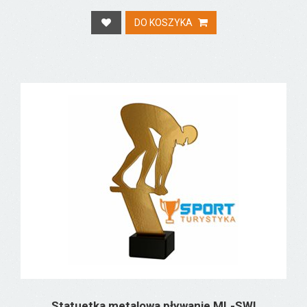
DO KOSZYKA
Statuetka metalowa pływanie ML-SWI