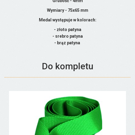
Grubość - 4mm
Wymiary -
75x65
mm
Medal występuje w kolorach:
- złoto patyna
- srebro patyna
- brąz patyna
Do kompletu