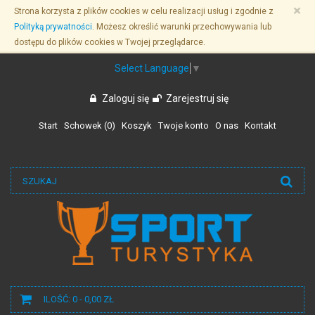
Przejdź
×
Strona korzysta z plików cookies w celu realizacji usług i zgodnie z
do
Polityką prywatności
. Możesz określić warunki przechowywania lub
treści
dostępu do plików cookies w Twojej przeglądarce.
Select Language
▼
Zaloguj się
Zarejestruj się
Start
Schowek (
0
)
Koszyk
Twoje konto
O nas
Kontakt
ILOŚĆ: 0 - 0,00 ZŁ