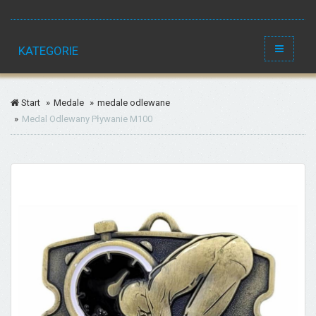
Menu
KATEGORIE
Start
Medale
medale odlewane
Medal Odlewany Pływanie M100