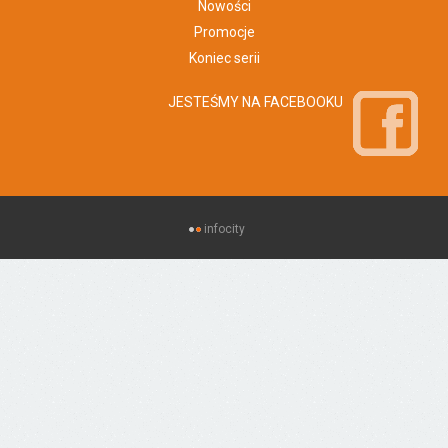
Nowości
Promocje
Koniec serii
JESTEŚMY NA FACEBOOKU
infocity