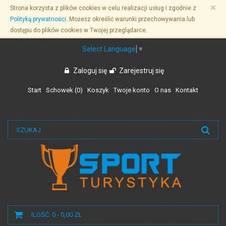
Przejdź
×
Strona korzysta z plików cookies w celu realizacji usług i zgodnie z
do
Polityką prywatności
. Możesz określić warunki przechowywania lub
treści
dostępu do plików cookies w Twojej przeglądarce.
Select Language
▼
Zaloguj się
Zarejestruj się
Start
Schowek (
0
)
Koszyk
Twoje konto
O nas
Kontakt
ILOŚĆ: 0 - 0,00 ZŁ