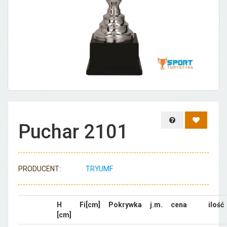
Zapytaj o produ
Dodaj d
Puchar 2101
PRODUCENT:
TRYUMF
H
Fi[cm]
Pokrywka
j.m.
cena
ilość
[cm]